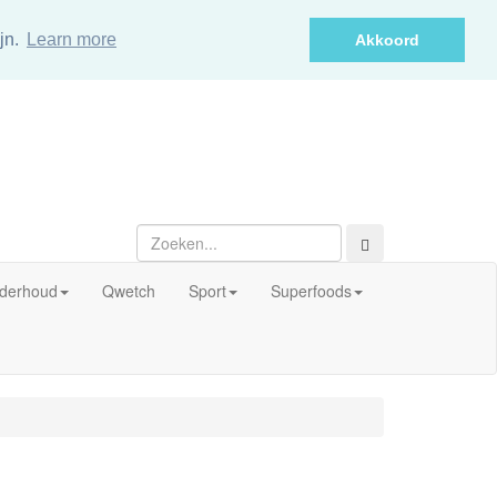
jn.
Learn more
Akkoord
derhoud
Qwetch
Sport
Superfoods