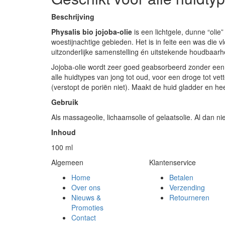
Beschrijving
Physalis bio jojoba-olie
is een lichtgele, dunne “olie”
woestijnachtige gebieden. Het is in feite een was die
uitzonderlijke samenstelling én uitstekende houdbaarh
Jojoba-olie wordt zeer goed geabsorbeerd zonder een ve
alle huidtypes van jong tot oud, voor een droge tot ve
(verstopt de poriën niet). Maakt de huid gladder en h
Gebruik
Als massageolie, lichaamsolie of gelaatsolie. Al dan n
Inhoud
100 ml
Algemeen
Klantenservice
Home
Betalen
Over ons
Verzending
Nieuws &
Retourneren
Promoties
Contact