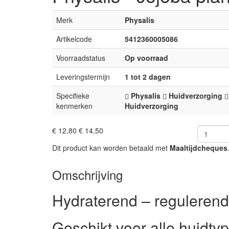
Merk
Physalis
Artikelcode
5412360005086
Voorraadstatus
Op voorraad
Leveringstermijn
1 tot 2 dagen
Specifieke
Physalis
Huidverzorging
kenmerken
Huidverzorging
€ 12,80
€ 14,50
Dit product kan worden betaald met
Maaltijdcheques
Omschrijving
Hydraterend – regulerend
Geschikt voor alle huidty