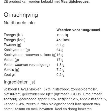
Dit product kan worden betaald met
Maaltijdcheques
.
Omschrijving
Nutritionele info
Waarden voor 100g/100mL
Energie (kJ)
1922 kj
Energie (kcal)
458 kcal
Eiwitten (g)
8.7 g
Koolhydraten (g)
64 g
Koolhydraten waarvan suikers (g)
16 g
Vetten (g)
17 g
Vetten waarvan verzadigd (g)
1.8 g
Vezels (g)
7.2 g
Zout gr
0.2 g
Ingrediëntenlijst
volkoren HAVERvlokken* 67%, rijststroop*, zonnebloemolie*,
bietsuiker*, geëxtrudeerde rijst* (rijstmeel*, GERSTEmoutmeel*,
zeezout), gedroogde appel* 3,9%, rozijnen* 2%, appeldiksap* 1%,
kaneel* 0,4%, zeezout. *Van biologische teelt Kan sporen van
noten, sesam en melk bevatten. Koel en droog bewaren.