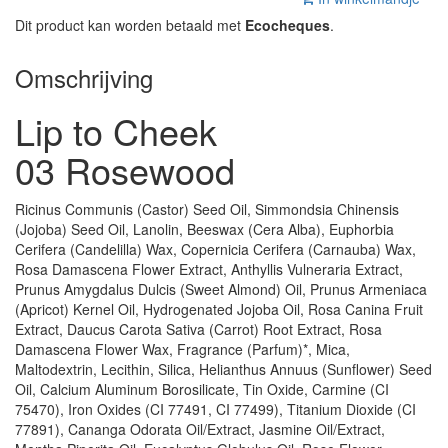
Dit product kan worden betaald met
Ecocheques
.
Omschrijving
Lip to Cheek
03 Rosewood
Ricinus Communis (Castor) Seed Oil, Simmondsia Chinensis
(Jojoba) Seed Oil, Lanolin, Beeswax (Cera Alba), Euphorbia
Cerifera (Candelilla) Wax, Copernicia Cerifera (Carnauba) Wax,
Rosa Damascena Flower Extract, Anthyllis Vulneraria Extract,
Prunus Amygdalus Dulcis (Sweet Almond) Oil, Prunus Armeniaca
(Apricot) Kernel Oil, Hydrogenated Jojoba Oil, Rosa Canina Fruit
Extract, Daucus Carota Sativa (Carrot) Root Extract, Rosa
Damascena Flower Wax, Fragrance (Parfum)*, Mica,
Maltodextrin, Lecithin, Silica, Helianthus Annuus (Sunflower) Seed
Oil, Calcium Aluminum Borosilicate, Tin Oxide, Carmine (CI
75470), Iron Oxides (CI 77491, CI 77499), Titanium Dioxide (CI
77891), Cananga Odorata Oil/Extract, Jasmine Oil/Extract,