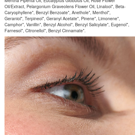
Mentha Piperita Oil, Eucalyptus Globulus Oil, Rose Flower
Oil/Extract, Pelargonium Graveolens Flower Oil, Linalool*, Beta-
Caryophyllene*, Benzyl Benzoate*, Anethole*, Menthol*,
Geraniol*, Terpineol*, Geranyl Acetate*, Pinene*, Limonene*,
Camphor*, Vanillin*, Benzyl Alcohol*, Benzyl Salicylate*, Eugenol*,
Farnesol*, Citronellol*, Benzyl Cinnamate*.